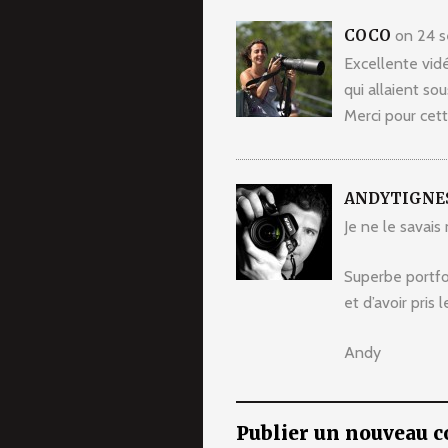
COCO
on 24 s
Excellente vidé
qui allaient sou
Merci pour cett
ANDYTIGNE
Je ne le savais
Superbe portfo
et d’avoir pris
Andy
Publier un nouveau 