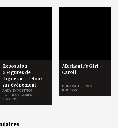
Exposition
Mechanic’s Girl –
« Figures de
Caroll
Tignes » – retour
sur événement
PORTRAIT
SERIES
PHOTOS
ANDY
EXPOSITION
PORTRAIT
SERIES
PHOTOS
taires