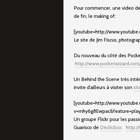
Pour commencer, une video de
de fin, le making of:
[youtube=http://www.youtube
Le site de Jim Fiscus, photo
Du nouveau du côté des Pocket
http://www.pocketwizard.co
Un Behind the Scene très intér
invite d’ailleurs à visiter son
si
[youtube=http://www.youtube
v=mhy6g8Ewpac&feature=pla
Un groupe Flickr pour les pass
Guarisco de
Déclic&co
:
http:/