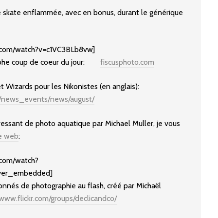
 skate enflammée, avec en bonus, durant le générique
.com/watch?v=c1VC3BLb8vw]
graphe coup de coeur du jour:
fiscusphoto.com
 Wizards pour les Nikonistes (en anglais):
m/news_events/news/august/
essant de photo aquatique par Michael Muller, je vous
te web
:
.com/watch?
yer_embedded]
ionnés de photographie au flash, créé par Michaël
/www.flickr.com/groups/declicandco/