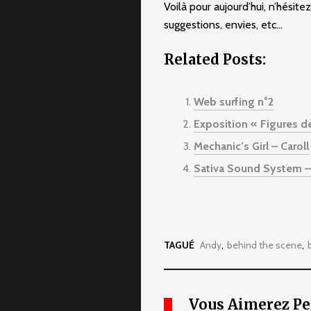
Voilà pour aujourd’hui, n’hésit
suggestions, envies, etc…
Related Posts:
Web surfing n°2
Exposition « Figures d
Mechanic’s Girl – Caroll
Sativa Sound System – 
TAGUÉ
Andy
behind the scene
Vous Aimerez Pe