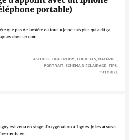
ge d’appoint avec un Iphone
téléphone portable)
e que pas de lumière du tout. » Je ne sais plus qui a dit ça,
ujours dans un coin...
ASTUCES
LIGHTROOM
LOGICIELS
MATÉRIEL
PORTRAIT
SCHÉMA D'ÉCLAIRAGE
TIPS
TUTORIEL
Rugby est venu en stage d’oxygénation à Tignes. Je les ai suivis
înements en...