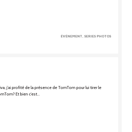
ÉVÉNEMENT
SERIES PHOTOS
va, j’ai profité de la présence de TomTom pour lui tirer le
omTom? Et bien c’est...