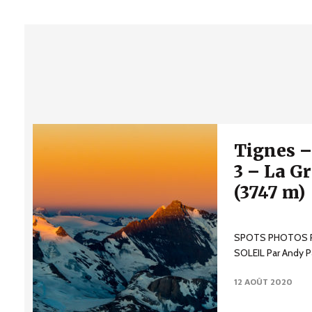
Tignes –
3 – La G
(3747 m)
SPOTS PHOTOS P
SOLEIL Par Andy Pa
fonctionne à la foi
12 AOÛT 2020
de...