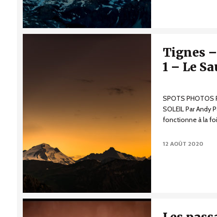
Tignes –
1 – Le Sa
SPOTS PHOTOS P
SOLEIL Par Andy Pa
fonctionne à la foi
de...
12 AOÛT 2020