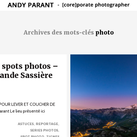
Archives des mots-clés
photo
 spots photos –
rande Sassière
OUR LEVER ET COUCHER DE
rant Le lieu présenté ici
s pour le lever et le coucher
ASTUCES
REPORTAGE
SERIES PHOTOS
SPOT PHOTO
TIGNES