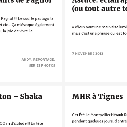
ants de Pagnol
Astuce: éclaira
(ou tout autre 
Pagnol !!!! Le sud, le pastaga, la
et cie… Ça m’évoque également
« Mieux vaut une mauvaise lumièr
la joie de vivre, le...
mais c’est une phrase qui est to
7 NOVEMBRE 2012
2
ANDY
REPORTAGE
SERIES PHOTOS
ston – Shaka
MHR à Tignes
Cet Été, le Montpellier Hérault 
pendant quelques jours, d’entra
00 m d’altitude !!! En tête