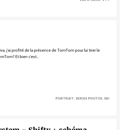
va, j’ai profité de la présence de TomTom pour lui tirer le
omTom? Et bien c’est...
PORTRAIT
SERIES PHOTOS
SKI