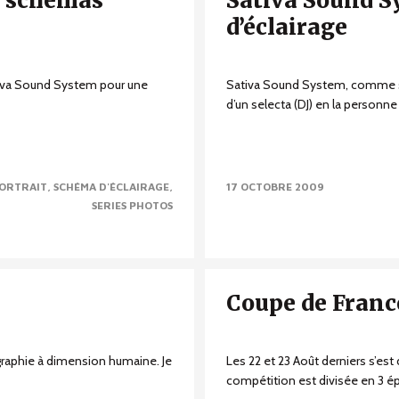
+ schémas
Sativa Sound S
d’éclairage
ativa Sound System pour une
Sativa Sound System, comme s
d’un selecta (DJ) en la personne 
ORTRAIT
SCHÉMA D'ÉCLAIRAGE
17 OCTOBRE 2009
SERIES PHOTOS
Coupe de France
ographie à dimension humaine. Je
Les 22 et 23 Août derniers s’est
compétition est divisée en 3 ép