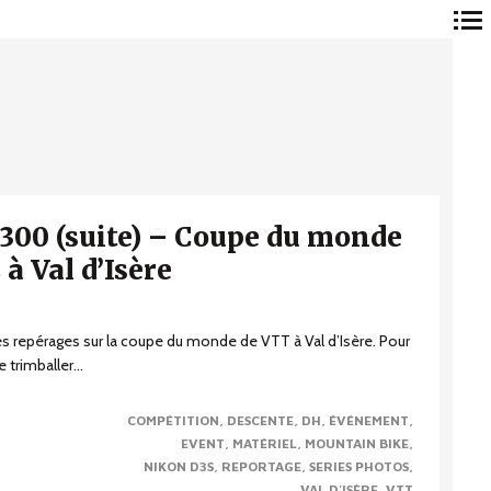
Navigation
principale
-300 (suite) – Coupe du monde
à Val d’Isère
 mes repérages sur la coupe du monde de VTT à Val d’Isère. Pour
e trimballer...
COMPÉTITION
DESCENTE
DH
ÉVÉNEMENT
EVENT
MATÉRIEL
MOUNTAIN BIKE
NIKON D3S
REPORTAGE
SERIES PHOTOS
VAL D'ISÈRE
VTT