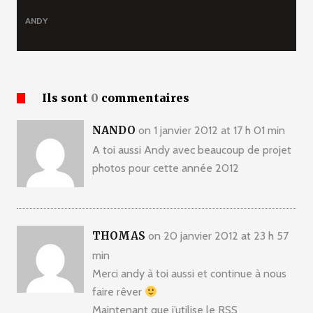
ANDY
Ils sont
0
commentaires
NANDO
on 1 janvier 2012 at 17 h 01 min
A toi aussi Andy avec beaucoup de projet
photos pour cette année 2012
THOMAS
on 20 janvier 2012 at 23 h 57
min
Merci andy à toi aussi et continue à nous
faire rêver
Maintenant que j’utilise le RSS