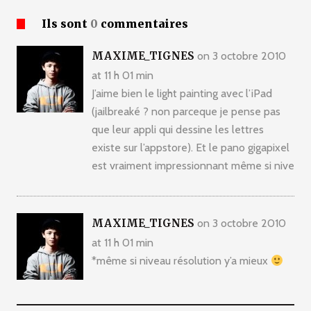
Ils sont
0
commentaires
MAXIME_TIGNES
on 3 octobre 2010
at 11 h 01 min
J’aime bien le light painting avec l’iPad
(jailbreaké ? non parceque je pense pas
que leur appli qui dessine les lettres
existe sur l’appstore). Et le pano gigapixel
est vraiment impressionnant même si nive
MAXIME_TIGNES
on 3 octobre 2010
at 11 h 01 min
*même si niveau résolution y’a mieux