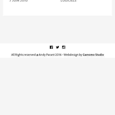
7 JUIN 2010
LOGICIELS
Facebook
Twitter
Instagram
All Rights reserved @ Andy Parant 2016 - Webdesign by
Garnomo Studio