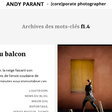
Archives des mots-clés
f1.4
au balcon
r, la neige faisant son
pris de l’envie soudaine de
minutes pour immortaliser ces
LIGHTROOM
NEWS DU BLOG
NIKON D3S
REPORTAGE
SERIES PHOTOS
TIGNES