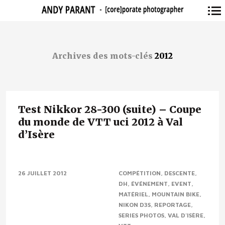
Navigation
principale
Archives des mots-clés
2012
Test Nikkor 28-300 (suite) – Coupe
du monde de VTT uci 2012 à Val
d’Isère
Aujourd’hui, je suis allez faire mes repérages sur la coupe du
26 JUILLET 2012
COMPÉTITION
DESCENTE
monde de VTT à Val d’Isère. Pour se faire, afin d’être léger
DH
ÉVÉNEMENT
EVENT
avant de trimballer...
MATÉRIEL
MOUNTAIN BIKE
NIKON D3S
REPORTAGE
SERIES PHOTOS
VAL D'ISÈRE